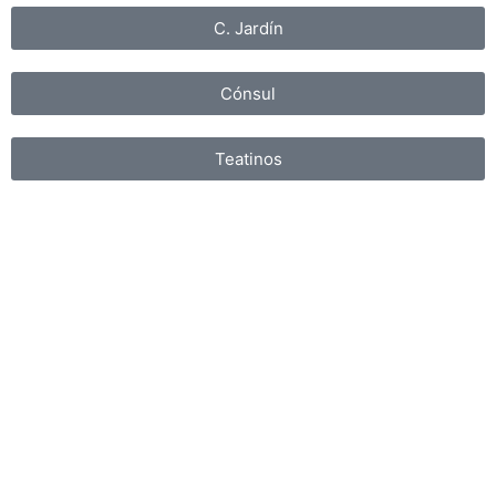
C. Jardín
Cónsul
Teatinos