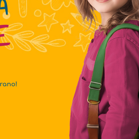
A
E
rano!