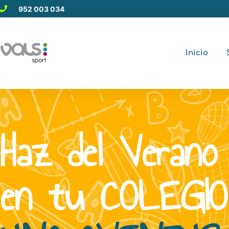
952 003 034
Inicio
Haz del Verano
en tu COLEGIO